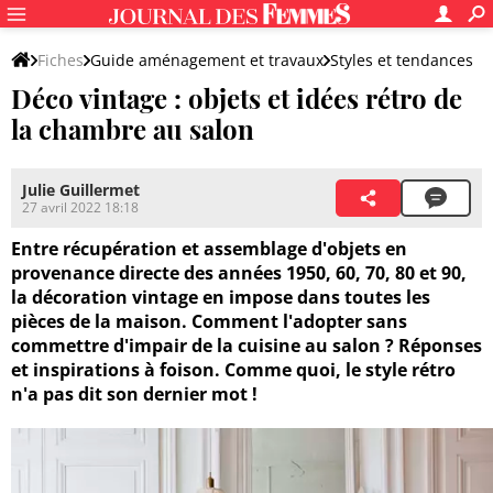
Fiches
Guide aménagement et travaux
Styles et tendances
Déco vintage : objets et idées rétro de
Styles de déco
la chambre au salon
Julie Guillermet
27 avril 2022 18:18
Entre récupération et assemblage d'objets en
provenance directe des années 1950, 60, 70, 80 et 90,
la décoration vintage en impose dans toutes les
pièces de la maison. Comment l'adopter sans
commettre d'impair de la cuisine au salon ? Réponses
et inspirations à foison. Comme quoi, le style rétro
n'a pas dit son dernier mot !