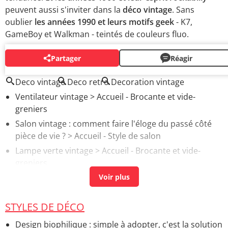
peuvent aussi s'inviter dans la
déco vintage
. Sans
oublier
les années 1990 et leurs motifs geek
- K7,
GameBoy et Walkman - teintés de couleurs fluo.
Partager
Réagir
AUTOUR DU MÊME SUJET
Deco vintage
Deco retro
Decoration vintage
Ventilateur vintage
> Accueil - Brocante et vide-
greniers
Salon vintage : comment faire l'éloge du passé côté
pièce de vie ?
> Accueil - Style de salon
Lampe verte vintage
> Accueil - Brocante et vide-
greniers
Globe terrestre déco vintage
> Accueil - Brocante et
vide-greniers
Deco chambre vintage
> Accueil - Style de chambre
STYLES DE DÉCO
Design biophilique : simple à adopter, c'est la solution