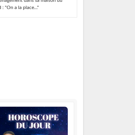
énagement dans sa maison du
 : "On a la place..."