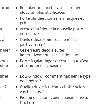
bruit :
Relooker une porte sans se ruiner :
idées simples et efficaces
Porte blindée : conseils, marques et
prix
ur
Arche d'intérieur : la nouvelle porte
décorative
s à
Quels rideaux pour des fenêtres
particulières ?
ur bien
Ces erreurs déco à éviter
impérativement avec les rideaux
 vous
Porte à galandage : qu'est-ce que c'est
est un
et comment la choisir ?
ir et
Bow-window : comment habiller ce type
de fenêtre ?
ir ?
Quelle tringle à rideaux choisir selon
vos besoins ?
?
Rideau occultant : bien choisir le tissu,
l'installer