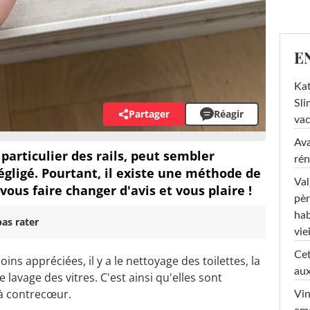
E
Kat
Sli
Partager
Réagir
va
Ava
 particulier des rails, peut sembler
rén
gligé. Pourtant, il existe une méthode de
Val
vous faire changer d'avis et vous plaire !
pèr
hab
as rater
viei
Cet
ns appréciées, il y a le nettoyage des toilettes, la
aux
e lavage des vitres. C'est ainsi qu'elles sont
 à contrecœur.
Vin