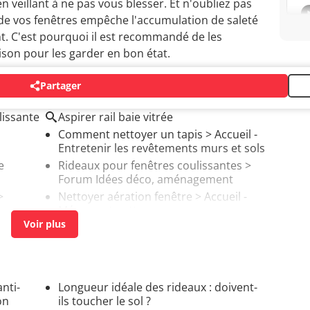
n veillant à ne pas vous blesser. Et n'oubliez pas
s de vos fenêtres empêche l'accumulation de saleté
t. C'est pourquoi il est recommandé de les
ison pour les garder en bon état.
Partager
lissante
Aspirer rail baie vitrée
Comment nettoyer un tapis
> Accueil -
Entretenir les revêtements murs et sols
e
Rideaux pour fenêtres coulissantes
>
Forum Idées déco, aménagement
>
Nettoyer aération fenêtre
> Accueil -
Ménage et nettoyage
nti-
Longueur idéale des rideaux : doivent-
on
ils toucher le sol ?