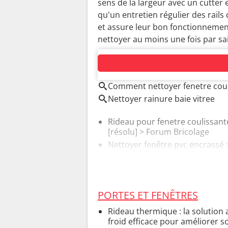
sens de la largeur avec un cutter e
qu'un entretien régulier des rail
et assure leur bon fonctionnemen
nettoyer au moins une fois par sa
AUTOUR DU MÊME SUJET
Comment nettoyer fenetre cou
Nettoyer rainure baie vitree
Rideau pour fenetre coulissant
[résolu] >
Forum Bricolage
Nettoyer fenêtre pvc encrassé
Accueil - Portes et fenêtres
PORTES ET FENÊTRES
Rideau thermique : la solution a
froid efficace pour améliorer s