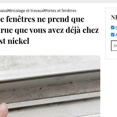
vaux
Bricolage et travaux
Portes et fenêtres
N
de fenêtres ne prend que
truc que vous avez déjà chez
D
A
st nickel