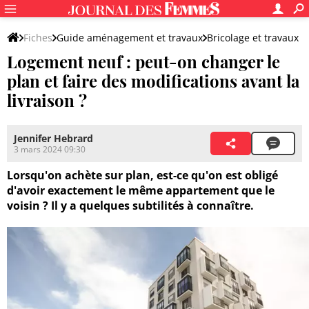
Fiches
Guide aménagement et travaux
Bricolage et travaux
Logement neuf : peut-on changer le
Travaux
Gros travaux
plan et faire des modifications avant la
livraison ?
Jennifer Hebrard
3 mars 2024 09:30
Lorsqu'on achète sur plan, est-ce qu'on est obligé
d'avoir exactement le même appartement que le
voisin ? Il y a quelques subtilités à connaître.