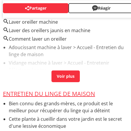
Partager
Réagir
AUTOUR DU MÊME SUJET
Laver oreiller machine
Laver des oreillers jaunis en machine
Comment laver un oreiller
Adoucissant machine à laver
> Accueil - Entretien du
linge de maison
Vidange machine à laver
> Accueil - Entretenir
l'électroménager
Symbole essorage machine à laver
> Accueil -
Entretien du linge de maison
ENTRETIEN DU LINGE DE MAISON
Oreiller carré
> Accueil - Guide literie
Cristaux de soude machine à laver
> Accueil - Produits
Bien connu des grands-mères, ce produit est le
d'entretien naturels
meilleur pour récupérer du linge qui a déteint
Cette plante à cueillir dans votre jardin est le secret
d'une lessive économique