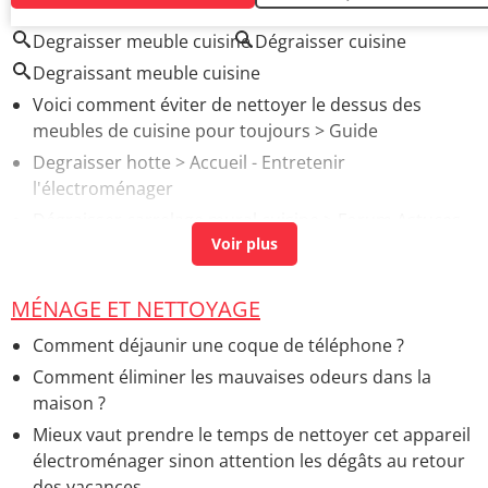
AUTOUR DU MÊME SUJET
Degraisser meuble cuisine
Dégraisser cuisine
Degraissant meuble cuisine
Voici comment éviter de nettoyer le dessus des
meubles de cuisine pour toujours
> Guide
Degraisser hotte
> Accueil - Entretenir
l'électroménager
Dégraisser carrelage mural cuisine
>
Forum Astuces
et entretien
Renovation meuble cuisine
> Guide
MÉNAGE ET NETTOYAGE
Verrière cuisine ikea
> Accueil - Gros travaux
Comment déjaunir une coque de téléphone ?
Comment éliminer les mauvaises odeurs dans la
maison ?
Mieux vaut prendre le temps de nettoyer cet appareil
électroménager sinon attention les dégâts au retour
des vacances