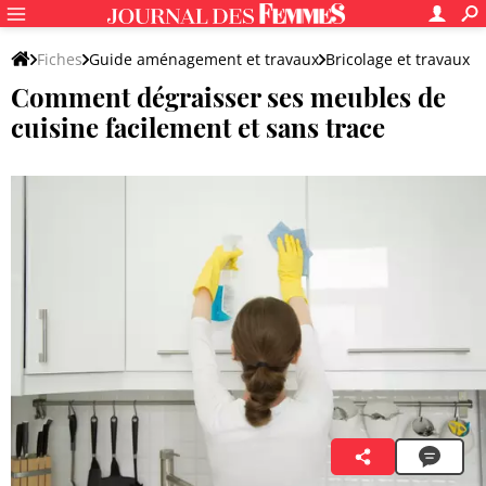
Fiches
Guide aménagement et travaux
Bricolage et travaux
Comment dégraisser ses meubles de
Entretien de la maison
Ménage et nettoyage
cuisine facilement et sans trace
Cynda Touri
7 octobre 2023 06:05