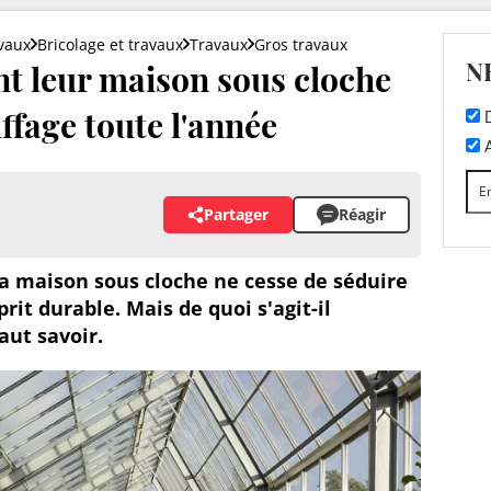
vaux
Bricolage et travaux
Travaux
Gros travaux
N
nt leur maison sous cloche
ffage toute l'année
D
A
Partager
Réagir
la maison sous cloche ne cesse de séduire
prit durable. Mais de quoi s'agit-il
aut savoir.