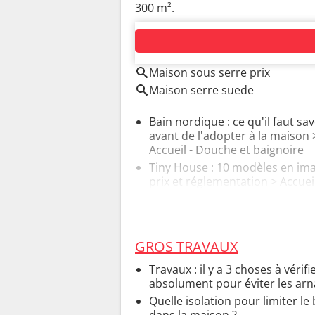
300 m².
AUTOUR DU MÊME SUJET
Maison sous serre prix
Maison serre suede
Bain nordique : ce qu'il faut sav
avant de l'adopter à la maison
Accueil - Douche et baignoire
Tiny House : 10 modèles en im
prix et réglementation
> Accueil
Studios et petits espaces
GROS TRAVAUX
Travaux : il y a 3 choses à vérifi
absolument pour éviter les ar
Quelle isolation pour limiter le 
dans la maison ?