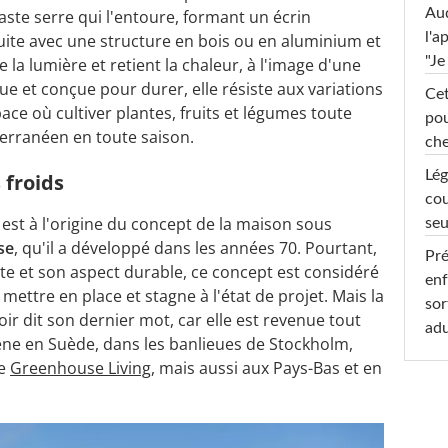
Au
aste serre qui l'entoure, formant un écrin
l'a
ite avec une structure en bois ou en aluminium et
"Je
e la lumière et retient la chaleur, à l'image d'une
ue et conçue pour durer, elle résiste aux variations
Cet
ace où cultiver plantes, fruits et légumes toute
pou
terranéen en toute saison.
che
Lég
 froids
cou
est à l'origine du concept de la maison sous
seu
se
, qu'il a développé dans les années 70. Pourtant,
Pré
te et son aspect durable, ce concept est considéré
enf
ttre en place et stagne à l'état de projet. Mais la
sor
oir dit son dernier mot, car elle est revenue tout
adu
ène en Suède, dans les banlieues de Stockholm,
de
Greenhouse Living
, mais aussi aux Pays-Bas et en