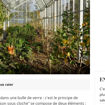
E
as rater
C'e
plu
ns une bulle de verre : c'est le principe de
sal
aison sous cloche" se compose de deux éléments :