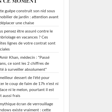
N CE MOMENT
te guêpe construit son nid sous
mobilier de jardin : attention avant
déplacer une chaise
s pensez être assuré contre le
briolage en vacances ? Ces
ites lignes de votre contrat sont
ciales
Amir Khan, médecin : "Passé
ans, ce sont les 2 chiffres de
té à surveiller absolument"
meilleur dessert de l'été pour
ter le coup de faim de 17h n'est ni
glace ni le melon, pourtant il est
t aussi frais
mythique écran de verrouillage
dows existe vraiment : cette