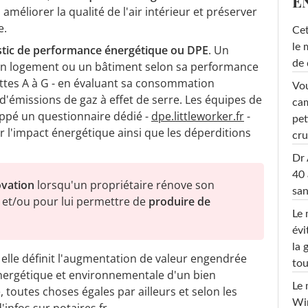
E
 améliorer la qualité de l'air intérieur et préserver
e.
Cet
le 
tic de performance énergétique ou DPE
. Un
de 
un logement ou un bâtiment selon sa performance
ettes A à G - en évaluant sa consommation
Vou
d'émissions de gaz à effet de serre. Les équipes de
cam
loppé un questionnaire dédié -
dpe.littleworker.fr
-
pet
 l'impact énergétique ainsi que les déperditions
cru
Dr 
40 
vation
lorsqu
'
un propriétaire rénove son
san
et/ou pour lui permettre de
produire de
Le 
évi
la 
, elle définit l'augmentation de valeur engendrée
tou
nergétique et environnementale d'un bien
Le 
 toutes choses égales par ailleurs et selon les
Win
d'infos sur
notaires.fr
.