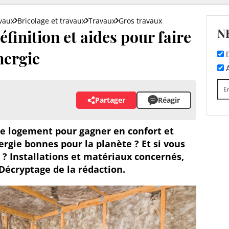
vaux
Bricolage et travaux
Travaux
Gros travaux
N
finition et aides pour faire
nergie
D
A
Partager
Réagir
e logement pour gagner en confort et
rgie bonnes pour la planète ? Et si vous
 ? Installations et matériaux concernés,
 Décryptage de la rédaction.