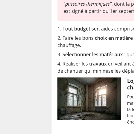
"passoires thermiques"
, dont la 
est signé à partir du 1er septe
Tout
budgétiser
, aides compris
Faire les bons
choix en matière
chauffage.
Sélectionner les matériaux
: qua
Réaliser les
travaux
en veillant
de chantier qui minimise les dépl
Lo
ch
Pou
mai
la 
leu
éne