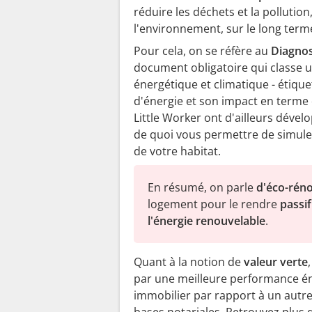
réduire les déchets et la pollution,
l'environnement, sur le long term
Pour cela, on se réfère au
Diagnos
document obligatoire qui classe 
énergétique et climatique - étiqu
d'énergie et son impact en terme 
Little Worker ont d'ailleurs déve
de quoi vous permettre de simuler
de votre habitat.
En résumé, on parle
d'é
co-r
é
no
logement pour le rendre
passif
l'énergie renouvelable
.
Quant à la notion de
valeur verte
par une meilleure performance é
immobilier par rapport à un autre,
bases notariales. Retrouvez plus 