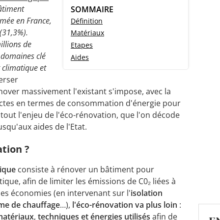
âtiment
SOMMAIRE
mmée en France,
Définition
 (31,3%).
Matériaux
llions de
Etapes
s domaines clé
Aides
 climatique et
verser
énover massivement l'existant s'impose, avec la
ictes en termes de consommation d'énergie pour
à tout l'enjeu de l'éco-rénovation, que l'on décode
usqu'aux aides de l'Etat.
ation ?
sique
consiste à rénover un bâtiment pour
ue, afin de limiter les émissions de C0₂ liées à
des économies (en intervenant sur l'
isolation
me de chauffage
…),
l'é
co
-ré
novation va plus loin
:
matériaux
,
techniques et é
nergie
s
utilis
és
afin de