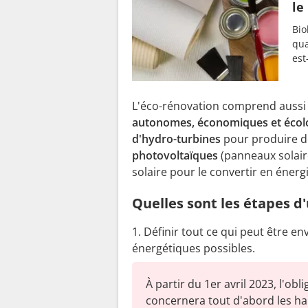
le
Bio
qua
est
L'éco-rénovation comprend aussi l
autonomes, économiques et écol
d'hydro-turbines
pour produire de
photovolta
ï
ques
(panneaux solair
solaire pour le convertir en énerg
Quelles sont les étapes d
Définir tout ce qui peut être e
énergétiques possibles.
À partir du 1er avril 2023, l'obl
concernera tout d'abord les hab