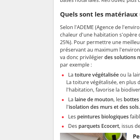
Quels sont les matériaux u
Selon l
'
ADEME (Agence de l'environ
chaleur d'une habitation s'opère d
25%). Pour permettre une meilleu
préservant au maximum l'environn
va donc privilégier
des solutions 
par exemple :
La
toiture végétalisée
ou la la
La toiture végétalisée, en plus
l'habitation, favorise la biodiver
La
laine de mouton
, les
bottes 
l
'
isolation des murs et des sols
.
Les
peintures biologiques
faib
Des
parquets Ecocert
, issus d
Pe