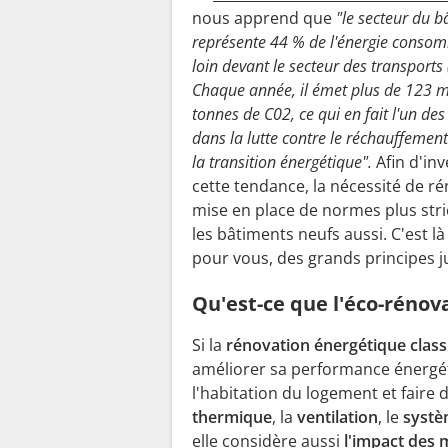
nous apprend que
"le secteur du b
représente 44 % de l'énergie conso
loin devant le secteur des transports
Chaque année, il émet plus de 123 mi
tonnes de C02, ce qui en fait l'un de
dans la lutte contre le réchauffement
la transition énergétique".
Afin d'in
cette tendance, la nécessité de r
mise en place de normes plus str
les bâtiments neufs aussi. C'est l
pour vous, des grands principes j
Qu'est-ce que l'éco-rénov
Si la
ré
novation
énergétique clas
améliorer sa performance énergétiq
l
'
habitation du logement et faire 
thermique
, la
ventilation
, le
syst
è
elle considère aussi
l
'
impact des 