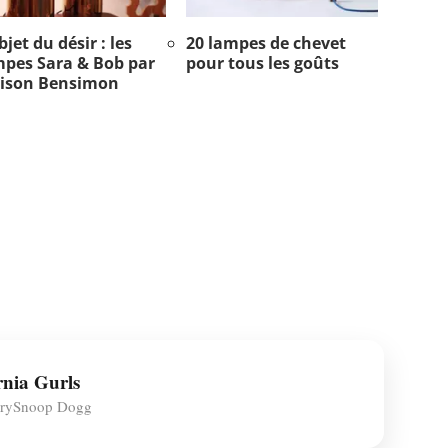
bjet du désir : les
20 lampes de chevet
mpes Sara & Bob par
pour tous les goûts
ison Bensimon
rnia Gurls
rrySnoop Dogg