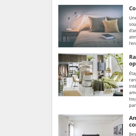
Co
Une
sou
d’a
atm
l’e
Ra
op
Éta
ran
int
amé
tou
par
Am
co
Bes