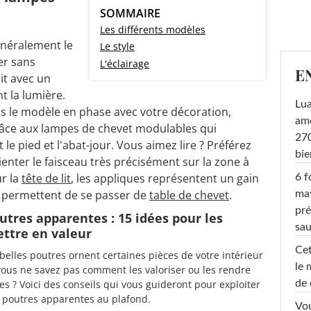
SOMMAIRE
Les différents modèles
néralement le
Le style
er sans
L'éclairage
E
it avec un
t la lumière.
Lu
as le modèle en phase avec votre décoration,
amo
âce aux lampes de chevet modulables qui
270
e pied et l'abat-jour. Vous aimez lire ? Préférez
bi
ienter le faisceau très précisément sur la zone à
ur la
tête de lit
, les appliques représentent un gain
6 f
s permettent de se passer de
table de chevet
.
ma
pré
utres apparentes : 15 idées pour les
sa
ttre en valeur
Cet
belles poutres ornent certaines pièces de votre intérieur
le 
vous ne savez pas comment les valoriser ou les rendre
de 
les ? Voici des conseils qui vous guideront pour exploiter
 poutres apparentes au plafond.
Vou