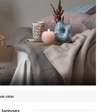
as rater
e lampes