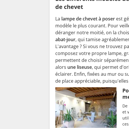
de chevet
La
lampe de chevet à poser
est gé
modèle le plus courant. Pour veill
déranger notre moitié, on la chois
abat-jour
, qui tamise agréablemen
L'avantage ? Si vous ne trouvez p
composez votre propre lampe, gr
permettent de choisir séparément l
alors
une liseuse
, qui permet d'or
éclairer. Enfin, fixées au mur ou s
de place appréciable, puisqu'elle
Po
me
De 
et 
uti
ces