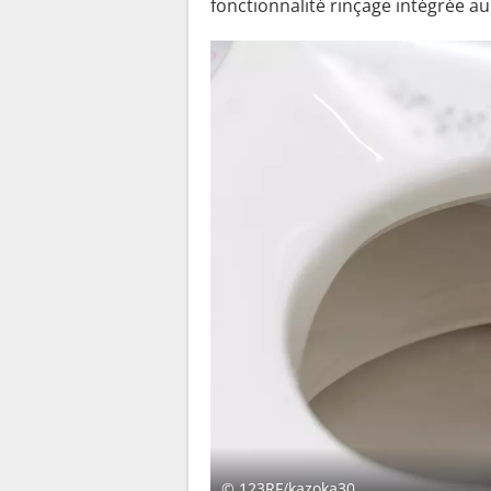
fonctionnalité rinçage intégrée a
© 123RF/kazoka30