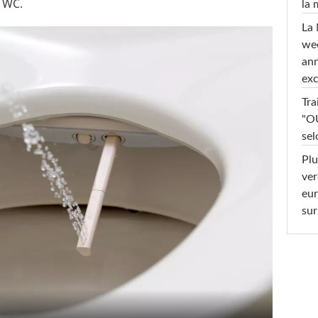
u WC.
la
La 
wee
ann
exc
Tra
"OU
sel
Plu
ver
eur
sur