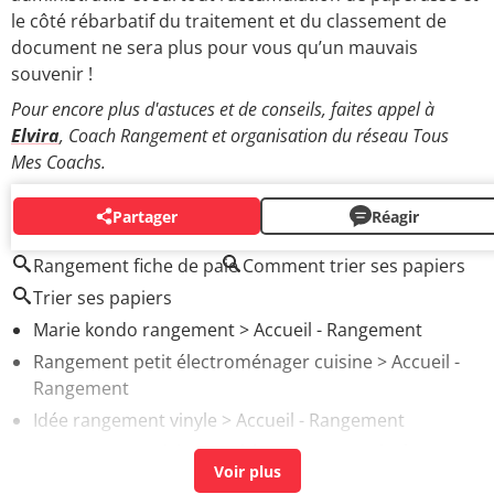
le côté rébarbatif du traitement et du classement de
document ne sera plus pour vous qu’un mauvais
souvenir !
Pour encore plus d'astuces et de conseils, faites appel à
Elvira
, Coach Rangement et organisation du réseau Tous
Mes Coachs.
Partager
Réagir
AUTOUR DU MÊME SUJET
Rangement fiche de paie
Comment trier ses papiers
Trier ses papiers
Marie kondo rangement
> Accueil - Rangement
Rangement petit électroménager cuisine
> Accueil -
Rangement
Idée rangement vinyle
> Accueil - Rangement
Renover une cuisine en chène
>
Forum Bricolage
Optimisation rangement
> Accueil - Astuces