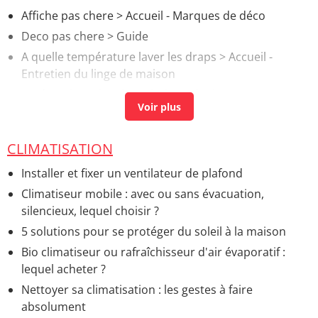
Affiche pas chere
> Accueil - Marques de déco
Deco pas chere
> Guide
A quelle température laver les draps
> Accueil -
Entretien du linge de maison
Fenêtre dans douche solution
[résolu] >
Forum
Bricolage
Installer plafonnier
> Guide
CLIMATISATION
Installer et fixer un ventilateur de plafond
Climatiseur mobile : avec ou sans évacuation,
silencieux, lequel choisir ?
5 solutions pour se protéger du soleil à la maison
Bio climatiseur ou rafraîchisseur d'air évaporatif :
lequel acheter ?
Nettoyer sa climatisation : les gestes à faire
absolument