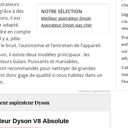
pirateurs
che
grâce à des
NOTRE SÉLECTION
Lég
ns, il est
Meilleur aspirateur Dyson
cou
r adapté.
Aspirateur Dyson pas cher
seu
ndre en compte
Pré
 y a, pêle-
enf
 le bruit, l’autonomie et l’entretien de l’appareil.
sor
n, il existe deux modèles principaux : les
adu
ateurs balais. Puissants et maniables,
 sont recommandés pour nettoyer de grandes
Cet
 est donc gage de qualité si vous habitez dans un
mai
on.
fau
Contenu sponsorisé
eur aspirateur Dyson
teur Dyson V8 Absolute