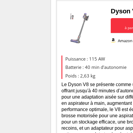
Dyson 
à par
Amazon
Evolution d
Puissance : 115 AW
500
Batterie : 40 min d'autonomie
Poids : 2,63 kg
400
Le Dyson V8 se présente comme un
offrant jusqu'à 40 minutes d'auton
pour une adaptation aisée sur diff
300
en aspirateur à main, augmentant
performance optimale, le V8 est
200
brosse motorisée pour une aspira
pour un stockage efficace, une br
recoins, et un adaptateur pour asp