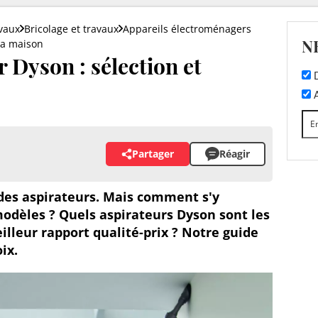
vaux
Bricolage et travaux
Appareils électroménagers
N
la maison
r Dyson : sélection et
D
A
Partager
Réagir
 des aspirateurs. Mais comment s'y
modèles ? Quels aspirateurs Dyson sont les
eilleur rapport qualité-prix ? Notre guide
ix.