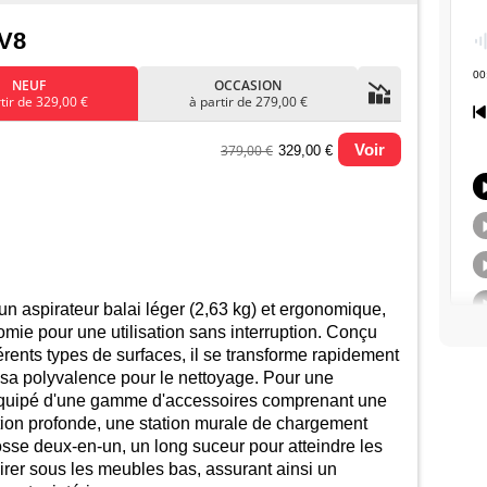
V8
NEUF
OCCASION
tir de 329,00 €
à partir de 279,00 €
Voir
379,00 €
329,00 €
u prix le plus bas (neuf):
 aspirateur balai léger (2,63 kg) et ergonomique,
omie pour une utilisation sans interruption. Conçu
érents types de surfaces, il se transforme rapidement
 sa polyvalence pour le nettoyage. Pour une
 équipé d'une gamme d'accessoires comprenant une
tion profonde, une station murale de chargement
janv.
juil.
2026
osse deux-en-un, un long suceur pour atteindre les
irer sous les meubles bas, assurant ainsi un