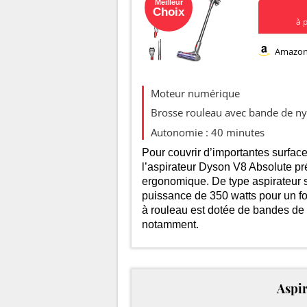
Meilleur
Choix
à 
Amazo
Evolution d
Moteur numérique
Brosse rouleau avec bande de ny
550
Autonomie : 40 minutes
500
Pour couvrir d’importantes surfaces
l’aspirateur Dyson V8 Absolute p
450
ergonomique. De type aspirateur 
puissance de 350 watts pour un fo
400
à rouleau est dotée de bandes de 
notamment.
350
Aspir