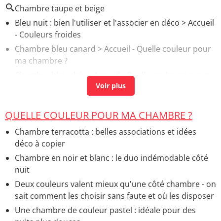
Chambre taupe et beige
Bleu nuit : bien l'utiliser et l'associer en déco
> Accueil
- Couleurs froides
Chambre bleu canard
> Accueil - Quelle couleur pour
ma chambre ?
Chambre bleu clair
> Accueil - Quelle couleur pour ma
chambre ?
Gris et taupe
> Accueil - Couleurs neutres
QUELLE COULEUR POUR MA CHAMBRE ?
Cuisine blanche mur taupe
> Accueil - Quelle couleur
pour ma cuisine ?
Chambre terracotta : belles associations et idées
déco à copier
Chambre en noir et blanc : le duo indémodable côté
nuit
Deux couleurs valent mieux qu'une côté chambre - on
sait comment les choisir sans faute et où les disposer
Une chambre de couleur pastel : idéale pour des