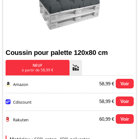
Coussin pour palette 120x80 cm
NEUF
à partir de 58,99 €
58,99 €
Voir
Amazon
58,99 €
Voir
Cdiscount
60,99 €
Voir
Rakuten
Evolution du prix le plus bas (neuf):
Matériau
: 60% coton, 40% polyester