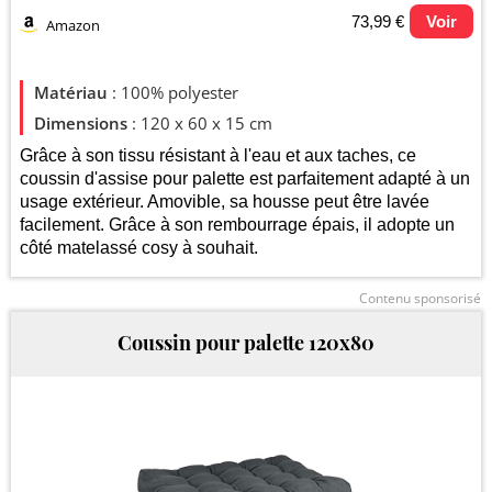
73,99 €
Voir
Amazon
Evolution du prix le plus bas (neuf):
Matériau
: 100% polyester
75
Dimensions
: 120 x 60 x 15 cm
Grâce à son tissu résistant à l'eau et aux taches, ce
74,5
coussin d'assise pour palette est parfaitement adapté à un
usage extérieur. Amovible, sa housse peut être lavée
74
facilement. Grâce à son rembourrage épais, il adopte un
côté matelassé cosy à souhait.
73,5
Contenu sponsorisé
73
2025
2026
Coussin pour palette 120x80