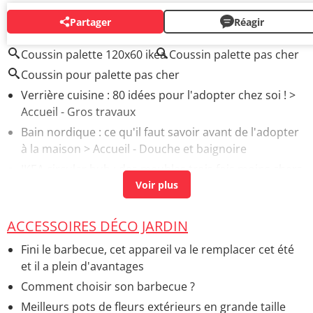
Partager
Réagir
AUTOUR DU MÊME SUJET
Coussin palette 120x60 ikea
Coussin palette pas cher
Coussin pour palette pas cher
Verrière cuisine : 80 idées pour l'adopter chez soi !
>
Accueil - Gros travaux
Bain nordique : ce qu'il faut savoir avant de l'adopter
à la maison
> Accueil - Douche et baignoire
IKEA circular hub : des meubles trois fois moins chers,
par ici les bonnes affaires
> Accueil - Marques de déco
Crédence IKEA : 16 modèles à adopter dans la cuisine
> Accueil - Crédence
ACCESSOIRES DÉCO JARDIN
Tete de lit palette
> Accueil - DIY déco
Fini le barbecue, cet appareil va le remplacer cet été
et il a plein d'avantages
Comment choisir son barbecue ?
Meilleurs pots de fleurs extérieurs en grande taille