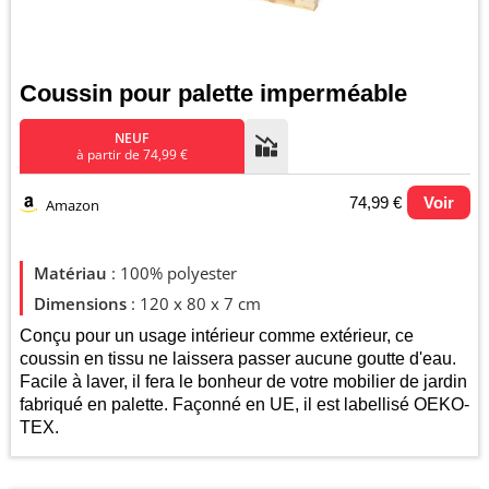
Coussin pour palette imperméable
NEUF
à partir de 74,99 €
74,99 €
Voir
Amazon
Evolution du prix le plus bas (neuf):
Matériau
: 100% polyester
80
Dimensions
: 120 x 80 x 7 cm
Conçu pour un usage intérieur comme extérieur, ce
coussin en tissu ne laissera passer aucune goutte d'eau.
Facile à laver, il fera le bonheur de votre mobilier de jardin
75
fabriqué en palette. Façonné en UE, il est labellisé OEKO-
TEX.
70