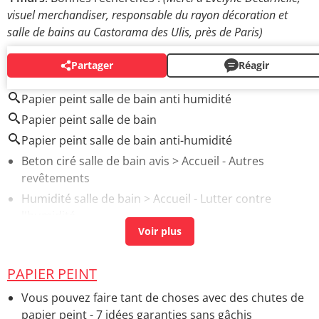
visuel merchandiser, responsable du rayon décoration et
salle de bains au Castorama des Ulis, près de Paris)
Partager
Réagir
AUTOUR DU MÊME SUJET
Papier peint salle de bain anti humidité
Papier peint salle de bain
Papier peint salle de bain anti-humidité
Beton ciré salle de bain avis
> Accueil - Autres
revêtements
Humidité salle de bain
> Accueil - Lutter contre
l'humidité
Photo salle de bain petite surface
> Accueil -
Aménager et décorer sa salle de bain
PAPIER PEINT
Fabriquer un absorbeur d'humidité maison : les
solutions simples et efficaces
> Accueil - Lutter contre
Vous pouvez faire tant de choses avec des chutes de
l'humidité
papier peint - 7 idées garanties sans gâchis