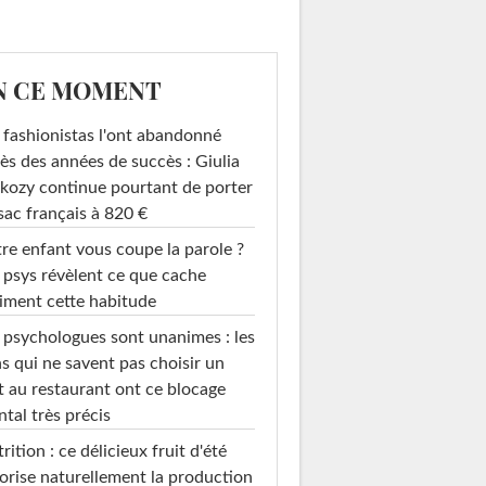
N CE MOMENT
 fashionistas l'ont abandonné
ès des années de succès : Giulia
kozy continue pourtant de porter
sac français à 820 €
re enfant vous coupe la parole ?
 psys révèlent ce que cache
iment cette habitude
 psychologues sont unanimes : les
ase Benzin
Paravent en cannage
s qui ne savent pas choisir un
mental Berlin
HK Living
t au restaurant ont ce blocage
tal très précis
rition : ce délicieux fruit d'été
orise naturellement la production