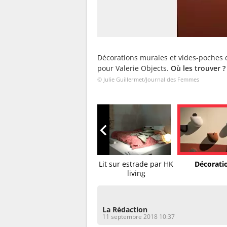
Décorations murales et vides-poches d
pour Valerie Objects.
Où les trouver ?
© Julie Guillermet/Journal des Femmes
al
Cabinet Grid Kristina
Lit sur estrade par HK
Décoratio
Dam
living
La Rédaction
11 septembre 2018 10:37