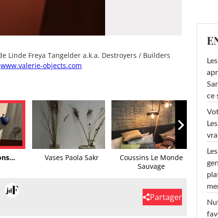
E
e Linde Freya Tangelder a.k.a. Destroyers / Builders
Les
www.valerie-objects.com
apr
Sar
ce 
Vot
Les
vra
Les
ns...
Vases Paola Sakr
Coussins Le Monde
V
gen
Sauvage
Funda
pla
men
Partager
Nut
fav