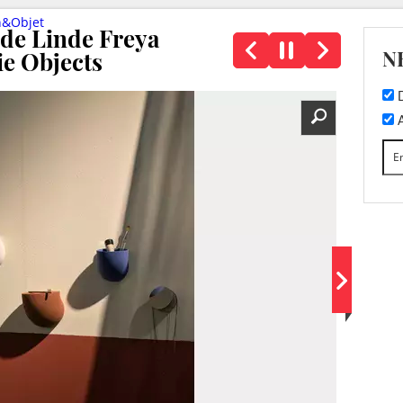
n&Objet
de Linde Freya
N
ie Objects
D
A