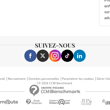
Pré
enf
sor
adu
SUIVEZ-NOUS
cité
Recrutement
Données personnelles
Paramétrer les cookies
Gérer Uti
© 2026 CCM Benchmark