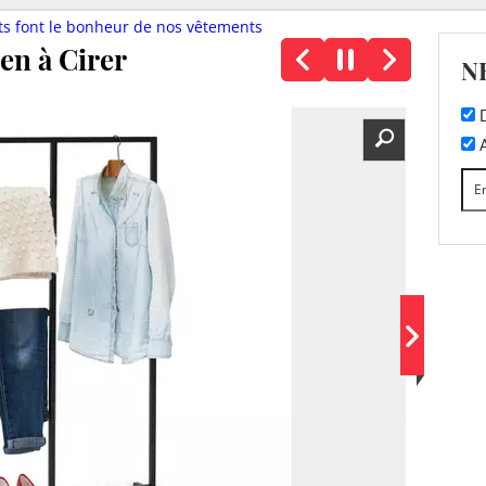
ts font le bonheur de nos vêtements
en à Cirer
N
D
A