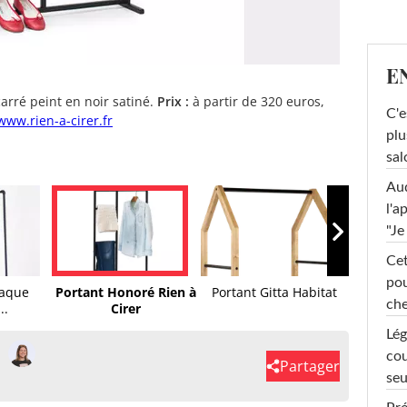
E
arré peint en noir satiné.
Prix :
à partir de 320 euros,
C'e
www.rien-a-cirer.fr
plu
sal
Au
l'a
"Je
Cet
pou
iaque
Portant Honoré Rien à
Portant Gitta Habitat
che
..
Cirer
Lég
cou
Partager
seu