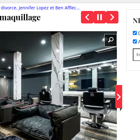
pez et Ben Affleck vendent leur maison à 68 millions (photos)
 maquillage
N
D
A