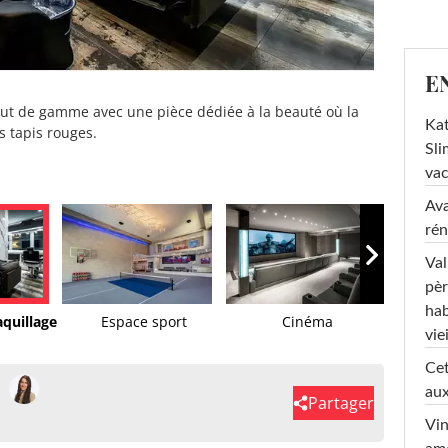
E
ut de gamme avec une pièce dédiée à la beauté où la
Kat
s tapis rouges.
Sli
va
Ava
rén
Val
pèr
hab
aquillage
Espace sport
Cinéma
viei
Cet
aux
Partager
Vin