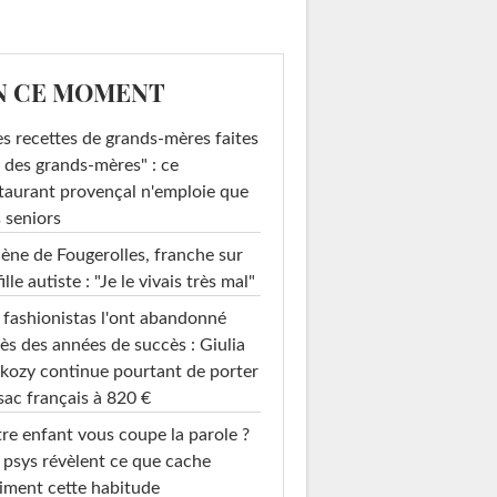
N CE MOMENT
s recettes de grands-mères faites
 des grands-mères" : ce
taurant provençal n'emploie que
 seniors
ène de Fougerolles, franche sur
fille autiste : "Je le vivais très mal"
 fashionistas l'ont abandonné
ès des années de succès : Giulia
se de couette
Housse de couette Jalla
kozy continue pourtant de porter
Bouchara
sac français à 820 €
re enfant vous coupe la parole ?
 psys révèlent ce que cache
iment cette habitude