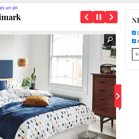
as un pli
rimark
N
D
A