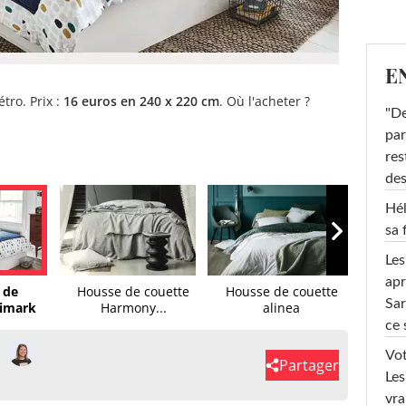
E
tro. Prix :
16 euros en 240 x 220 cm
. Où l'acheter ?
"De
par
res
des
Hél
sa 
Les
apr
 de
Housse de couette
Housse de couette
Hous
Sar
rimark
Harmony...
alinea
ce 
Vot
Partager
Les
vra