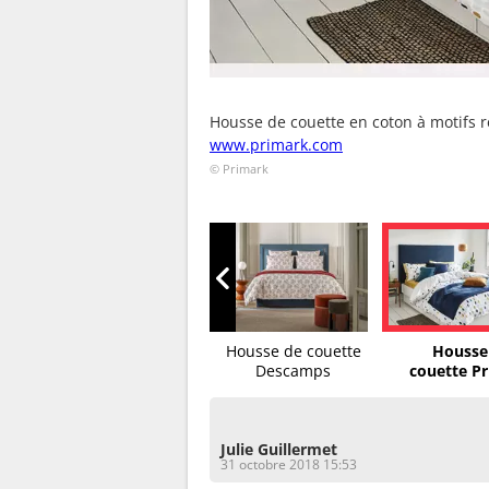
Housse de couette en coton à motifs ré
www.primark.com
© Primark
e
Housse de couette La...
Housse de couette
Housse
Descamps
couette P
Julie Guillermet
31 octobre 2018 15:53