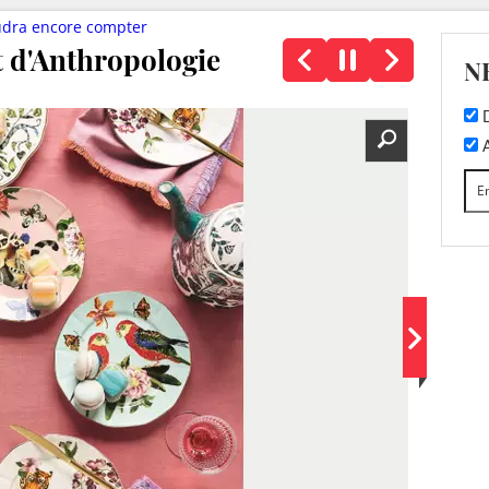
faudra encore compter
rt d'Anthropologie
N
D
A