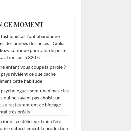
N CE MOMENT
 fashionistas l'ont abandonné
ès des années de succès : Giulia
kozy continue pourtant de porter
sac français à 820 €
re enfant vous coupe la parole ?
 psys révèlent ce que cache
iment cette habitude
 psychologues sont unanimes : les
s qui ne savent pas choisir un
ren Mabon X
Ampoule néon
Vase Dora Maar
t au restaurant ont ce blocage
Monoprix
Elements...
Jonathan Adler
tal très précis
rition : ce délicieux fruit d'été
orise naturellement la production