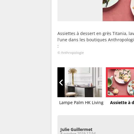
Assiettes à dessert en grès Titania, l
l'une dans les boutiques Anthropolog
:
© Anthropologie
Pichet canard Bouchara
Lampe Palm HK Living
Assiette à d
Julie Guillermet
8 octobre 2019 17:54