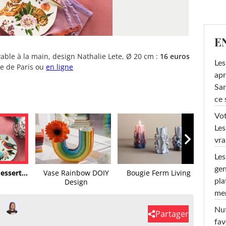
E
avable à la main, design Nathalie Lete, Ø 20 cm :
16 euros
Les
ie de Paris ou
en ligne
apr
Sar
ce 
Vot
Les
vra
Les
gen
essert...
Vase Rainbow DOIY
Bougie Ferm Living
Ka
Design
pla
men
Nut
Partager
fav