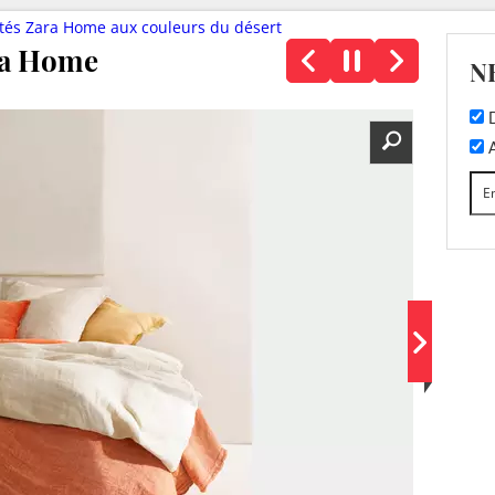
tés Zara Home aux couleurs du désert
ara Home
N
D
A