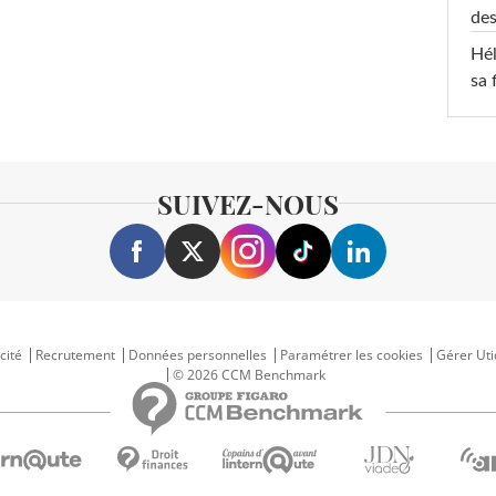
des
Hél
sa 
SUIVEZ-NOUS
cité
Recrutement
Données personnelles
Paramétrer les cookies
Gérer Uti
© 2026 CCM Benchmark