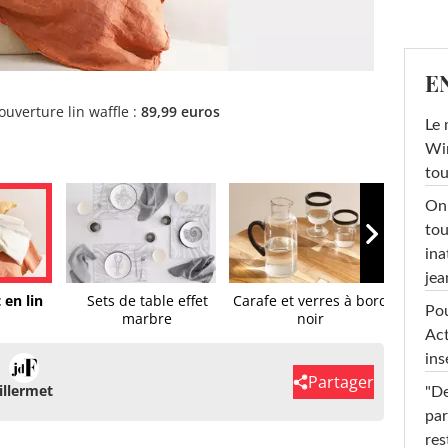
E
ouverture lin waffle :
89,99 euros
Le 
Win
tou
On 
tou
ina
jea
 en lin
Sets de table effet
Carafe et verres à bord
Nappe m
Pou
marbre
noir
Act
ins
Partager
illermet
"De
par
res