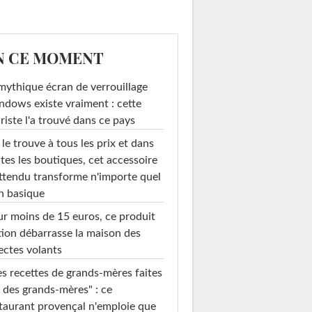
N CE MOMENT
mythique écran de verrouillage
dows existe vraiment : cette
riste l'a trouvé dans ce pays
le trouve à tous les prix et dans
tes les boutiques, cet accessoire
ttendu transforme n'importe quel
n basique
otifs ethniques
Table cube miroir
r moins de 15 euros, ce produit
ion débarrasse la maison des
ectes volants
s recettes de grands-mères faites
 des grands-mères" : ce
taurant provençal n'emploie que