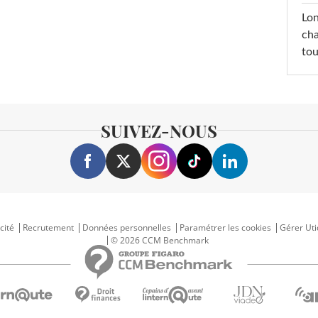
Lon
cha
tou
SUIVEZ-NOUS
cité
Recrutement
Données personnelles
Paramétrer les cookies
Gérer Uti
© 2026 CCM Benchmark