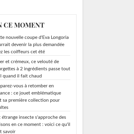
N CE MOMENT
te nouvelle coupe d'Eva Longoria
rrait devenir la plus demandée
z les coiffeurs cet été
er et crémeux, ce velouté de
rgettes à 2 ingrédients passe tout
l quand il fait chaud
parez-vous à retomber en
à linge en forme
Tapis de bain à
ance : ce jouet emblématique
de...
pompons...
t sa première collection pour
ltes
 étrange insecte s'approche des
sons en ce moment : voici ce qu'il
t savoir