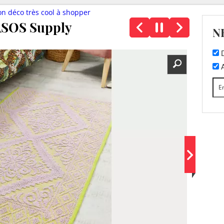
on déco très cool à shopper
 ASOS Supply
N
D
A