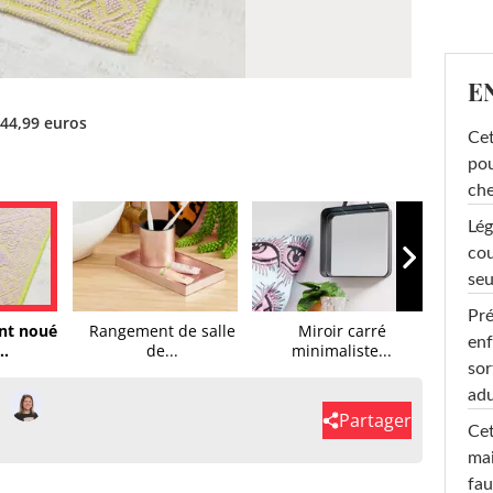
E
44,99 euros
Cet
pou
che
Lég
cou
seu
Pré
int noué
Rangement de salle
Miroir carré
Panier 
enf
..
de...
minimaliste...
sor
adu
Partager
Cet
mai
fau