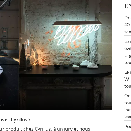
E
Dr 
40 
san
Le 
évi
la 
tou
Le 
Win
tou
On 
tou
mes
ina
jea
avec Cyrillus ?
Pou
eur produit chez Cyrillus, à un jury et nous