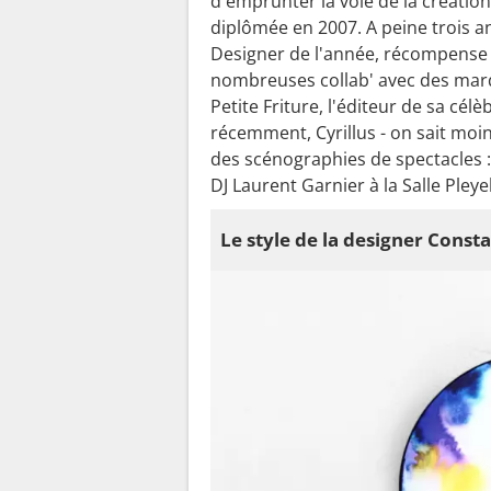
d'emprunter la voie de la création 
diplômée en 2007. A peine trois an
Designer de l'année, récompense m
nombreuses collab' avec des marq
Petite Friture, l'éditeur de sa cél
récemment, Cyrillus - on sait mo
des scénographies de spectacles : 
DJ Laurent Garnier à la Salle Pleyel
Le style de la designer Const