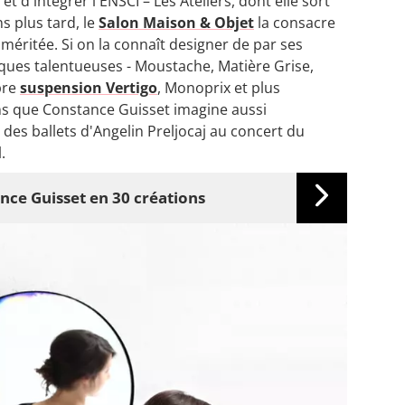
et d'intégrer l'ENSCI – Les Ateliers, dont elle sort
s plus tard, le
Salon Maison & Objet
la consacre
éritée. Si on la connaît designer de par ses
ues talentueuses - Moustache, Matière Grise,
èbre
suspension Vertigo
, Monoprix et plus
ins que Constance Guisset imagine aussi
des ballets d'Angelin Preljocaj au concert du
.
ance Guisset en 30 créations