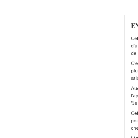
E
Cet
d'u
de 
C'e
plu
sal
Au
l'a
"Je
Cet
pou
che