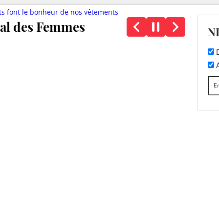
ts font le bonheur de nos vêtements
nal des Femmes
N
D
A