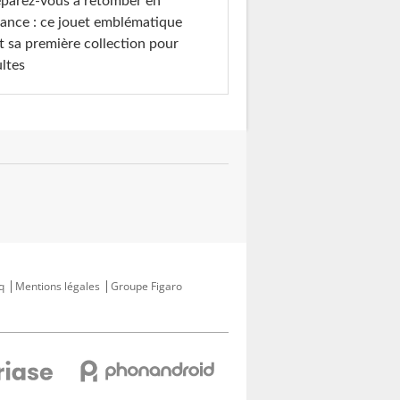
parez-vous à retomber en
ance : ce jouet emblématique
t sa première collection pour
ltes
q
Mentions légales
Groupe Figaro