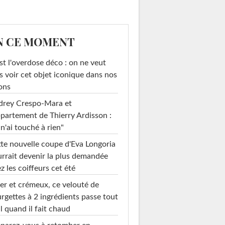
N CE MOMENT
st l'overdose déco : on ne veut
s voir cet objet iconique dans nos
ons
drey Crespo-Mara et
ppartement de Thierry Ardisson :
 n'ai touché à rien"
te nouvelle coupe d'Eva Longoria
rrait devenir la plus demandée
rophées comme
Fibres naturelles
Bombé
z les coiffeurs cet été
s'il en...
er et crémeux, ce velouté de
rgettes à 2 ingrédients passe tout
l quand il fait chaud