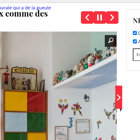
urale qui a de la gueule
ux comme des
N
D
A