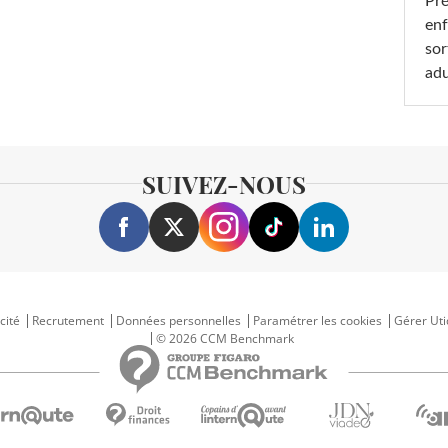
Pré
enf
sor
adu
SUIVEZ-NOUS
cité
Recrutement
Données personnelles
Paramétrer les cookies
Gérer Uti
© 2026 CCM Benchmark