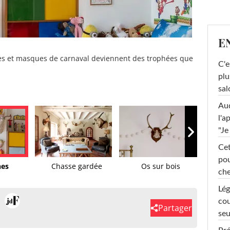
E
es et masques de carnaval deviennent des trophées que
C'e
plu
sal
Au
l'a
"Je
Cet
pou
hes
Chasse gardée
Os sur bois
Des t
che
Lég
cou
Partager
seu