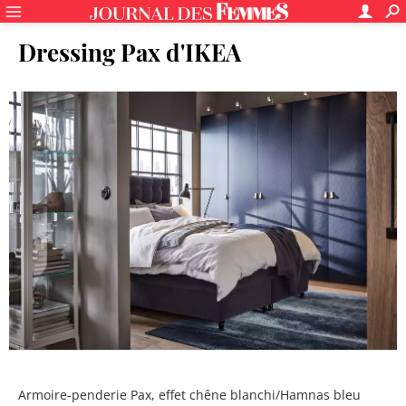
Dressing Pax d'IKEA
Armoire-penderie Pax, effet chêne blanchi/Hamnas bleu