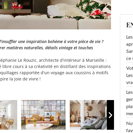
E
Les
insuffler une inspiration bohème à votre pièce de vie ?
apr
r matières naturelles, détails vintage et touches
Sar
ce 
phanie Le Rouzic, architecte d'intérieur à Marseille :
é libre cours à sa créativité en distillant des inspirations
Vot
quillages rapportée d'un voyage aux coussins à motifs
Les
ire la joie de vivre !
vra
Les
gen
pla
men
Nut
fav