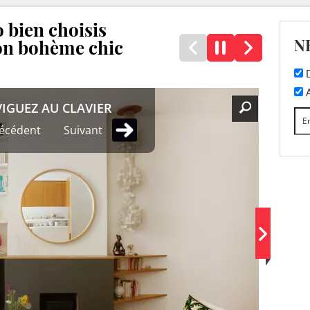
 bien choisis
N
lon bohème chic
D
A
IGUEZ AU CLAVIER
écédent
Suivant