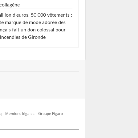
es de couleurs
Esprit chiné
Banquette
collagène
illion d'euros, 50 000 vêtements :
te marque de mode adorée des
nçais fait un don colossal pour
 incendies de Gironde
q
Mentions légales
Groupe Figaro