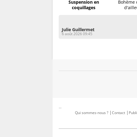
Suspension en
Bohème d'
coquillages
d'aill
Julie Guillermet
6 août 2026 09:45
...
Qui sommes-nous ?
Contact
Publi