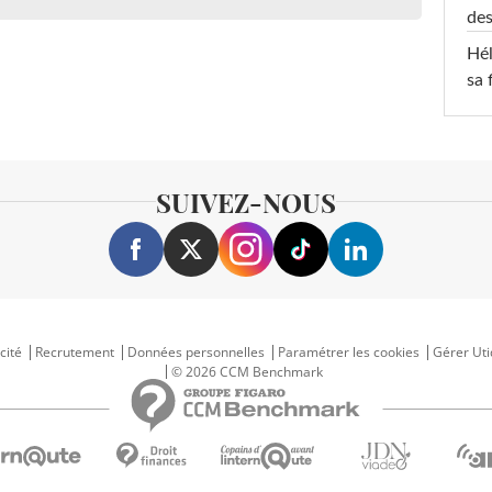
des
Hél
sa 
SUIVEZ-NOUS
cité
Recrutement
Données personnelles
Paramétrer les cookies
Gérer Uti
© 2026 CCM Benchmark