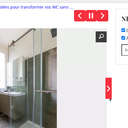
es pour transformer vos WC sans tout casser
N
D
A