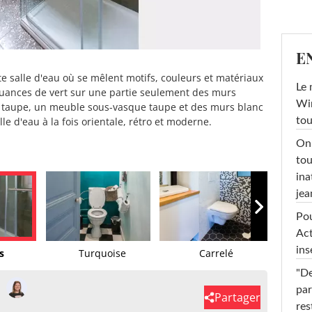
E
te salle d'eau où se mêlent motifs, couleurs et matériaux
Le 
n nuances de vert sur une partie seulement des murs
Win
et taupe, un meuble sous-vasque taupe et des murs blanc
e d'eau à la fois orientale, rétro et moderne.
tou
On 
tou
ina
jea
Pou
Act
ins
s
Turquoise
Carrelé
"De
par
Partager
res