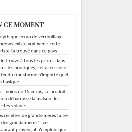
N CE MOMENT
mythique écran de verrouillage
dows existe vraiment : cette
riste l'a trouvé dans ce pays
le trouve à tous les prix et dans
tes les boutiques, cet accessoire
ttendu transforme n'importe quel
n basique
r moins de 15 euros, ce produit
ion débarrasse la maison des
ectes volants
Rayures
Déco urbaine-chic
s recettes de grands-mères faites
 des grands-mères" : ce
taurant provençal n'emploie que