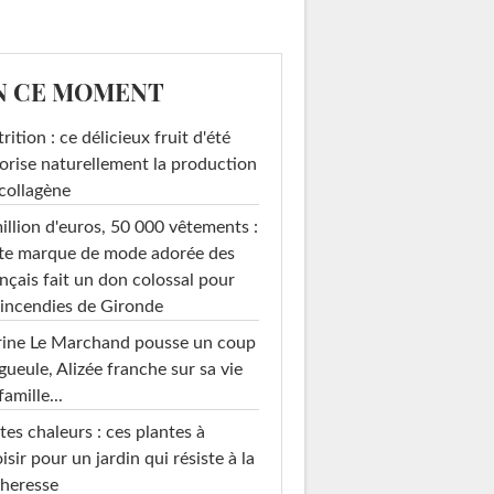
N CE MOMENT
rition : ce délicieux fruit d'été
orise naturellement la production
collagène
illion d'euros, 50 000 vêtements :
te marque de mode adorée des
roi en verre
Sans paroi
Rideau plastique ou
nçais fait un don colossal pour
tissu
 incendies de Gironde
rine Le Marchand pousse un coup
gueule, Alizée franche sur sa vie
famille...
tes chaleurs : ces plantes à
isir pour un jardin qui résiste à la
heresse