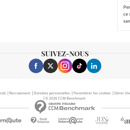
Per
ce 
san
SUIVEZ-NOUS
cité
Recrutement
Données personnelles
Paramétrer les cookies
Gérer Uti
© 2026 CCM Benchmark