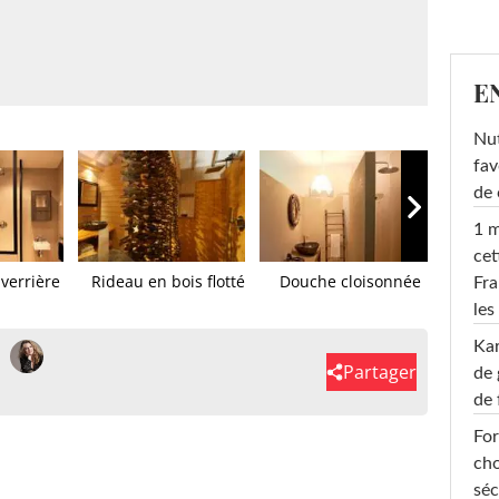
E
Nut
fav
de 
1 m
cet
 verrière
Rideau en bois flotté
Douche cloisonnée
Pa
Fra
les
Ka
Partager
de 
de 
For
cho
séc