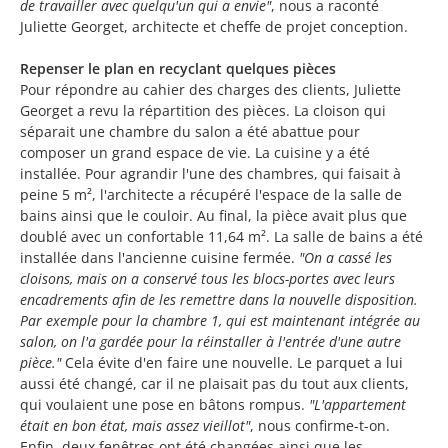
de travailler avec quelqu'un qui a envie"
, nous a raconté
Juliette Georget, architecte et cheffe de projet conception.
Repenser le plan en recyclant quelques pièces
Pour répondre au cahier des charges des clients, Juliette
Georget a revu la répartition des pièces. La cloison qui
séparait une chambre du salon a été abattue pour
composer un grand espace de vie. La cuisine y a été
installée. Pour agrandir l'une des chambres, qui faisait à
peine 5 m², l'architecte a récupéré l'espace de la salle de
bains ainsi que le couloir. Au final, la pièce avait plus que
doublé avec un confortable 11,64 m². La salle de bains a été
installée dans l'ancienne cuisine fermée.
"On a cassé les
cloisons, mais on a conservé tous les blocs-portes avec leurs
encadrements afin de les remettre dans la nouvelle disposition.
Par exemple pour la chambre 1, qui est maintenant intégrée au
salon, on l'a gardée pour la réinstaller à l'entrée d'une autre
pièce."
Cela évite d'en faire une nouvelle. Le parquet a lui
aussi été changé, car il ne plaisait pas du tout aux clients,
qui voulaient une pose en bâtons rompus.
"L'appartement
était en bon état, mais assez vieillot"
, nous confirme-t-on.
Enfin, deux fenêtres ont été changées ainsi que les