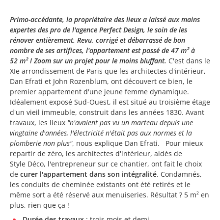
Primo-accédante, la propriétaire des lieux a laissé aux mains
expertes des pro de l'agence Perfect Design, le soin de les
rénover entièrement. Revu, corrigé et débarrassé de bon
nombre de ses artifices, l'appartement est passé de 47 m² à
52 m² ! Zoom sur un projet pour le moins bluffant.
C'est dans le
XIe arrondissement de Paris que les architectes d'intérieur,
Dan Efrati et John Rozenblum, ont découvert ce bien, le
premier appartement d'une jeune femme dynamique.
Idéalement exposé Sud-Ouest, il est situé au troisième étage
d'un vieil immeuble, construit dans les années 1830. Avant
travaux, les lieux
"n'avaient pas vu un marteau depuis une
vingtaine d'années, l'électricité n'était pas aux normes et la
plomberie non plus"
, nous explique Dan Efrati. Pour mieux
repartir de zéro, les architectes d'intérieur, aidés de
Style Déco, l'entrepreneur sur ce chantier, ont fait le choix
de
curer l'appartement dans son intégralité
. Condamnés,
les conduits de cheminée existants ont été retirés et le
même sort a été réservé aux menuiseries. Résultat ? 5 m² en
plus, rien que ça !
Durée des travaux
: trois mois et demi