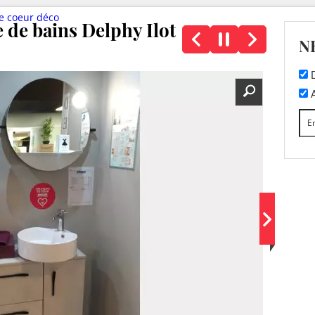
de coeur déco
e de bains Delphy Ilot
N
D
A