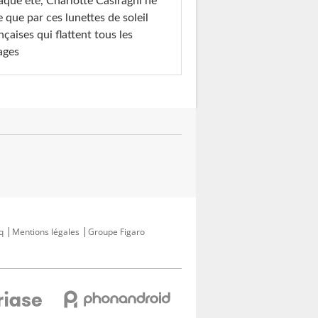
Module
Objets créatifs par Avec
Fauteuil Sweet de
que été, Charlotte Casiraghi ne
ement/table...
ceci
Calligaris
e que par ces lunettes de soleil
nçaises qui flattent tous les
ages
q
Mentions légales
Groupe Figaro