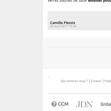
Créations en wax...
Verres soufflés de Safar
Mobilier pour 
Camille Plessis
28 avril 2017 16:34
...
Qui sommes-nous ?
Contact
Publi