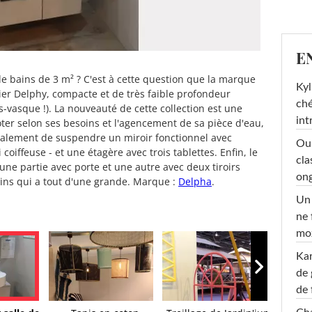
E
 bains de 3 m² ? C'est à cette question que la marque
Kyl
er Delphy, compacte et de très faible profondeur
ché
vasque !). La nouveauté de cette collection est une
int
oter selon ses besoins et l'agencement de sa pièce d'eau,
également de suspendre un miroir fonctionnel avec
Oub
 coiffeuse - et une étagère avec trois tablettes. Enfin, le
cla
 partie avec porte et une autre avec deux tiroirs
ong
ains qui a tout d'une grande. Marque :
Delpha
.
Un 
ne 
moz
Ka
de 
de 