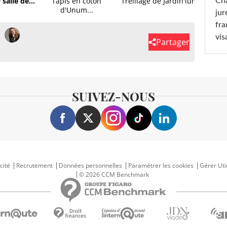
salle de...
Tapis en coton
Treillage de Jardin'ium
Cha
d'Unum...
rang
jur
fra
vis
Partager
SUIVEZ-NOUS
cité
Recrutement
Données personnelles
Paramétrer les cookies
Gérer Uti
© 2026 CCM Benchmark