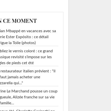
N CE MOMENT
ian Mbappé en vacances avec sa
rie Ester Expósito : ce détail
rigue la Toile (photos)
liez le vernis coloré : ce grand
ssique revisité s'impose sur les
les de pieds cet été
restaurateur italien prévient : "il
faut jamais acheter une
zarella qui..."
rine Le Marchand pousse un coup
gueule, Alizée franche sur sa vie
famille...