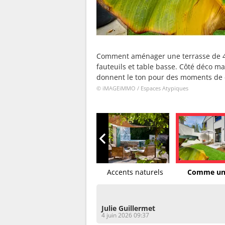
Comment aménager une terrasse de 
fauteuils et table basse. Côté déco ma
donnent le ton pour des moments de co
© iMAGEiMMO / Espaces Atypiques
e
Terrasse graphique
Accents naturels
Comme un
Julie Guillermet
4 juin 2026 09:37