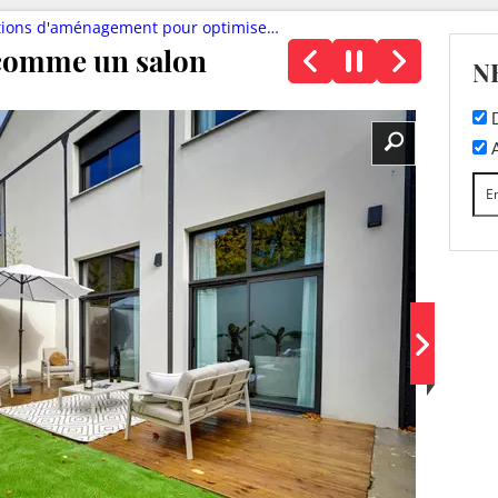
ement pour optimiser votre espace de vie extérieur
 comme un salon
N
D
A