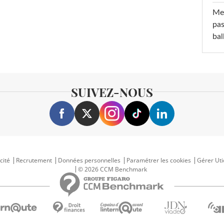
Mel
pas
ba
SUIVEZ-NOUS
cité
Recrutement
Données personnelles
Paramétrer les cookies
Gérer Uti
© 2026 CCM Benchmark