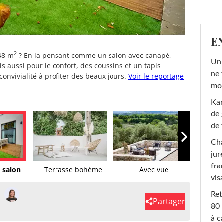
E
2
48 m
? En la pensant comme un salon avec canapé,
Un 
is aussi pour le confort, des coussins et un tapis
ne 
nvivialité à profiter des beaux jours.
Voir le reportage
moz
Ka
de 
de 
Cha
jur
fra
 salon
Terrasse bohème
Avec vue
Salle 
vis
Ret
Partager
80 
à c