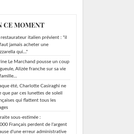
N CE MOMENT
restaurateur italien prévient : "il
faut jamais acheter une
zarella qui..."
rine Le Marchand pousse un coup
gueule, Alizée franche sur sa vie
famille...
que été, Charlotte Casiraghi ne
e que par ces lunettes de soleil
nçaises qui flattent tous les
à manger d'été
Inspiration brute
ages
raite sous-estimée :
000 Français perdent de l'argent
ause d'une erreur administrative