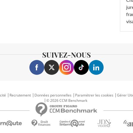
Cha
jur
fra
vis
SUIVEZ-NOUS
cité
Recrutement
Données personnelles
Paramétrer les cookies
Gérer Uti
© 2026 CCM Benchmark