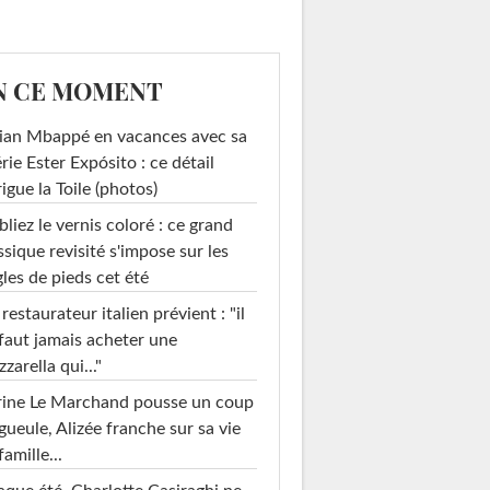
N CE MOMENT
ian Mbappé en vacances avec sa
rie Ester Expósito : ce détail
rigue la Toile (photos)
liez le vernis coloré : ce grand
ssique revisité s'impose sur les
les de pieds cet été
restaurateur italien prévient : "il
arré Blanc
Conforama
Harmony
faut jamais acheter une
zarella qui..."
rine Le Marchand pousse un coup
gueule, Alizée franche sur sa vie
famille...