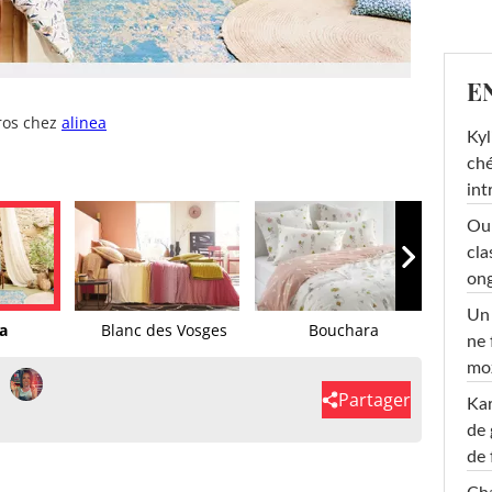
E
uros chez
alinea
Kyl
ché
int
Oub
cla
ong
Un 
a
Blanc des Vosges
Bouchara
C
ne 
moz
Partager
Ka
de 
de 