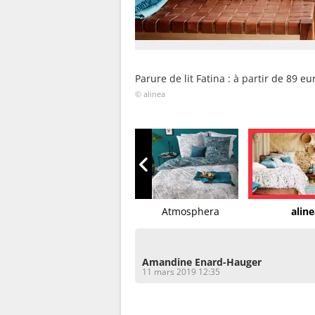
Parure de lit Fatina : à partir de 89 e
© alinea
Alexandre Turpault
Atmosphera
aline
Amandine Enard-Hauger
11 mars 2019 12:35