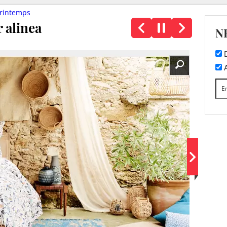
 printemps
r alinea
N
D
A