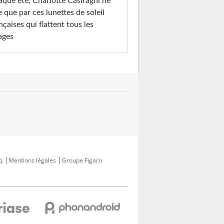
que été, Charlotte Casiraghi ne
e que par ces lunettes de soleil
nçaises qui flattent tous les
ages
q
Mentions légales
Groupe Figaro