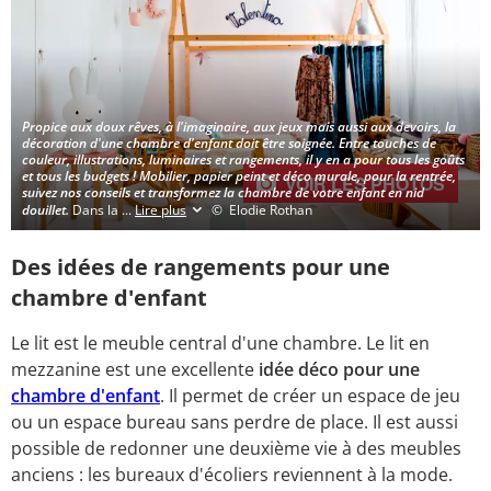
Propice aux doux rêves, à l'imaginaire, aux jeux mais aussi aux devoirs, la
décoration d'une chambre d'enfant doit être soignée. Entre touches de
couleur, illustrations, luminaires et rangements, il y en a pour tous les goûts
et tous les budgets ! Mobilier, papier peint et déco murale, pour la rentrée,
VOIR LES PHOTOS
suivez nos conseils et transformez la chambre de votre enfant en nid
douillet.
Dans la
...
Lire plus
© Elodie Rothan
Des idées de rangements pour une
chambre d'enfant
Le lit est le meuble central d'une chambre. Le lit en
mezzanine est une excellente
idée déco pour une
chambre d'enfant
. Il permet de créer un espace de jeu
ou un espace bureau sans perdre de place. Il est aussi
possible de redonner une deuxième vie à des meubles
anciens : les bureaux d'écoliers reviennent à la mode.