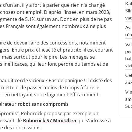
Kat
 d'un an, il y a fort à parier que rien n'a changé
Sli
 choses ont empiré. D'après l'Insee, en mars 2023,
va
ugmenté de 5,1% sur un an. Donc en plus de ne pas
, les Français sont également nombreux à ne plus
Ava
rén
 rare de devoir faire des concessions, notamment
Val
s. Entre prix, efficacité et praticité, il est courant
pèr
r, mais surtout pour le pire. Les ménages se
hab
s inefficaces, qui leur font perdre du temps et de
viei
Cet
dit cercle vicieux ? Pas de panique ! Il existe des
aux
rmettent de passer moins de temps à faire le
Vin
et en nettoyant votre logement efficacement.
am
spirateur robot sans compromis
Sud
ompromis", Roborock propose par exemple un
essant : le
Roborock S7 Max Ultra
qui s'adresse à
re des concessions.