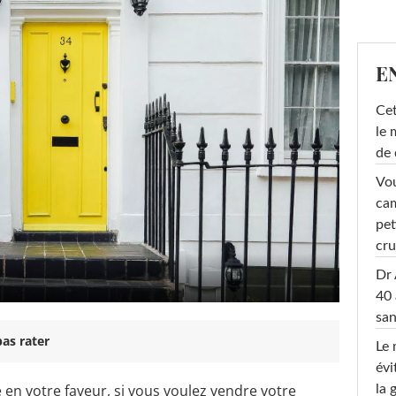
E
Cet
le 
de 
Vou
cam
pet
cru
Dr 
40 
san
as rater
Le 
évi
 en votre faveur, si vous voulez vendre votre
la 