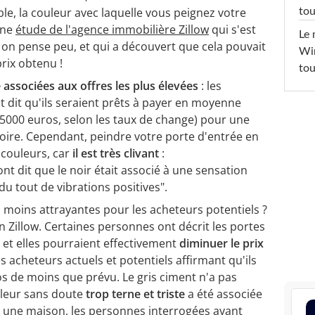
ble, la couleur avec laquelle vous peignez votre
tou
une
étude de l'agence immobilière Zillow
qui s'est
Le 
on pense peu, et qui a découvert que cela pouvait
Win
rix obtenu !
tou
 associées aux offres les plus élevées
: les
t dit qu'ils seraient prêts à payer en moyenne
e 5000 euros, selon les taux de change) pour une
oire. Cependant, peindre votre porte d'entrée en
 couleurs, car
il est très clivant
:
t dit que le noir était associé à une sensation
u tout de vibrations positives".
s moins attrayantes pour les acheteurs potentiels ?
on Zillow. Certaines personnes ont décrit les portes
" et elles pourraient effectivement
diminuer le prix
s acheteurs actuels et potentiels affirmant qu'ils
s de moins que prévu. Le gris ciment n'a pas
uleur sans doute
trop terne et triste
a été associée
er une maison, les personnes interrogées ayant