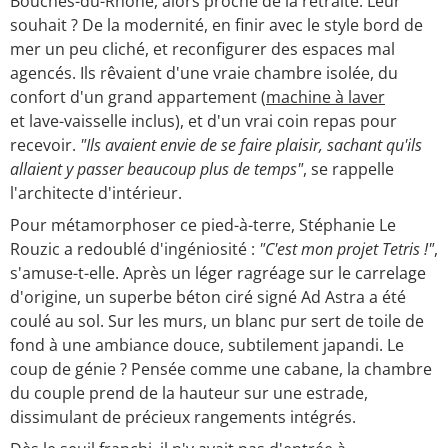
Bouches-du-Rhône, alors proche de la retraite. Leur
souhait ? De la modernité, en finir avec le style bord de
mer un peu cliché, et reconfigurer des espaces mal
agencés. Ils rêvaient d'une vraie chambre isolée, du
confort d'un grand appartement (
machine à laver
et lave-vaisselle inclus), et d'un vrai coin repas pour
recevoir.
"Ils avaient envie de se faire plaisir, sachant qu'ils
allaient y passer beaucoup plus de temps"
, se rappelle
l'architecte d'intérieur.
Pour métamorphoser ce pied-à-terre, Stéphanie Le
Rouzic a redoublé d'ingéniosité :
"C'est mon projet Tetris !"
,
s'amuse-t-elle. Après un léger ragréage sur le carrelage
d'origine, un superbe béton ciré signé Ad Astra a été
coulé au sol. Sur les murs, un blanc pur sert de toile de
fond à une ambiance douce, subtilement japandi. Le
coup de génie ? Pensée comme une cabane, la chambre
du couple prend de la hauteur sur une estrade,
dissimulant de précieux rangements intégrés.