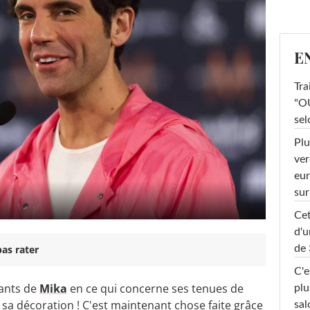
E
Tra
"OU
sel
Plu
ver
eur
sur
Cet
d'u
de 
as rater
C'e
gants de
Mika
en ce qui concerne ses tenues de
plu
 sa décoration ! C'est maintenant chose faite grâce
sal