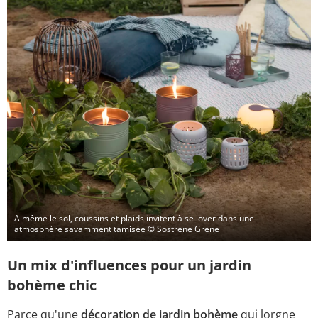
A même le sol, coussins et plaids invitent à se lover dans une
atmosphère savamment tamisée
© Sostrene Grene
Un mix d'influences pour un jardin
bohème chic
Parce qu'une
décoration de jardin bohème
qui lorgne