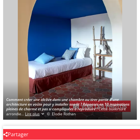
Comment créer une alcôve dans une chambre ou tirer partie d'une
architecture en voûte pour y installer son lit ? Réponses en 10 inspirations
VOIR LES PHOTOS
pleines de charme et pas si compliquées à reproduire !
Cette ouverture
arrondie
...
Lire plus
© Elodie Rothan
Partager