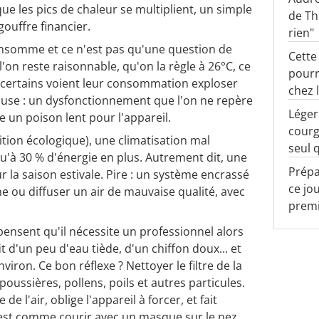
que les pics de chaleur se multiplient, un simple
de Th
gouffre financier.
rien"
 consomme et ce n'est pas qu'une question de
Cette
on reste raisonnable, qu'on la règle à 26°C, ce
pourr
, certains voient leur consommation exploser
chez l
use : un dysfonctionnement que l'on ne repère
Léger
e un poison lent pour l'appareil.
courg
ition écologique), une climatisation mal
seul 
à 30 % d'énergie en plus. Autrement dit, une
Prépa
r la saison estivale. Pire : un système encrassé
ce jo
 ou diffuser un air de mauvaise qualité, avec
premi
pensent qu'il nécessite un professionnel alors
fit d'un peu d'eau tiède, d'un chiffon doux... et
viron. Ce bon réflexe ? Nettoyer le filtre de la
t poussières, pollens, poils et autres particules.
de l'air, oblige l'appareil à forcer, et fait
c'est comme courir avec un masque sur le nez,