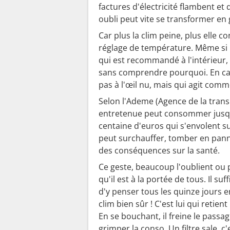
u
factures d'électricité flambent et 
r
oubli peut vite se transformer en 
l
Car plus la clim peine, plus elle
a
réglage de température. Même si l'
c
qui est recommandé à l'intérieur
l
sans comprendre pourquoi. En ca
i
pas à l'œil nu, mais qui agit comm
m
Selon l'Ademe (Agence de la trans
l
entretenue peut consommer jusqu'
'
centaine d'euros qui s'envolent su
é
peut surchauffer, tomber en panne
t
des conséquences sur la santé.
é
Ce geste, beaucoup l'oublient ou 
"
qu'il est à la portée de tous. Il suf
d'y penser tous les quinze jours en
clim bien sûr ! C'est lui qui retien
En se bouchant, il freine le passage 
grimper la conso. Un filtre sale, 