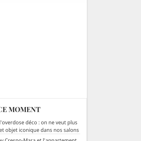
les cuisines
CE MOMENT
 l'overdose déco : on ne veut plus
cet objet iconique dans nos salons
y Crespo-Mara et l'appartement