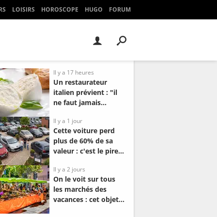
RS
LOISIRS
HOROSCOPE
HUGO
FORUM
Il y a 17 heures
Un restaurateur
italien prévient : "il
ne faut jamais
acheter une
Il y a 1 jour
mozzarella qui..."
Cette voiture perd
plus de 60% de sa
valeur : c'est le pire
modèle à revendre
Il y a 2 jours
en occasion
On le voit sur tous
les marchés des
vacances : cet objet
fait son retour dans