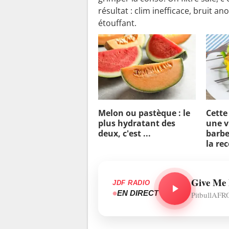
résultat : clim inefficace, bruit an
étouffant.
Melon ou pastèque : le
Cette
plus hydratant des
une v
deux, c'est ...
barbe
la re
Give Me 
JDF RADIO
EN DIRECT
PitbullAF