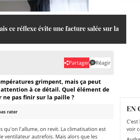
is ce réflexe évite une facture salée sur la
Partager
Réagir
températures grimpent, mais ça peut
s attention à ce détail. Quel élément de
 ne pas finir sur la paille ?
EN 
as rater
C'est
s qu'on l'allume, on revit. La climatisation est
voir 
 ventilateur autrefois. Mais alors que les
Audre