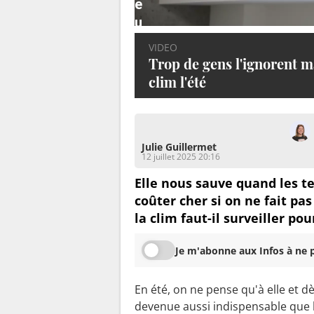
e
u
n
VIDEO
e
Trop de gens l'ignorent ma
f
clim l'été
a
c
t
Julie Guillermet
u
12 juillet 2025 20:16
r
Elle nous sauve quand les 
e
coûter cher si on ne fait pa
s
la clim faut-il surveiller pour
a
l
Je m'abonne aux Infos à ne p
é
e
En été, on ne pense qu'à elle et dè
s
devenue aussi indispensable que le